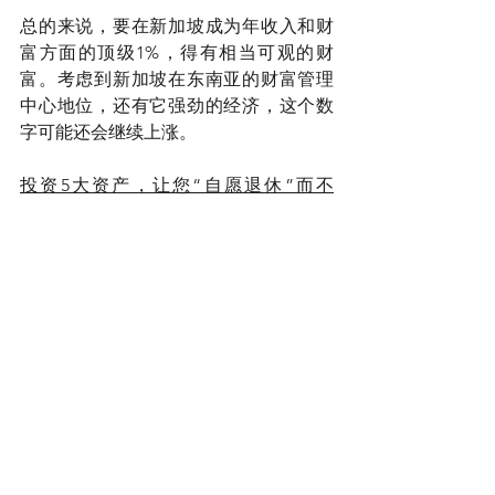
总的来说，要在新加坡成为年收入和财
富方面的顶级1%，得有相当可观的财
富。考虑到新加坡在东南亚的财富管理
中心地位，还有它强劲的经济，这个数
字可能还会继续上涨。
投资5大资产，让您“自愿退休”而不
是“被迫退休”
4种方式-在新加坡创造被动收入
为何选择新加坡年金险？
高俊玮 Junwei 
新加坡理财顾问 IFA 
TOT. MDRT.AWP / FAPL 最佳理财顾问 / 
最佳业绩奖
Associate Director Financial Advisory 
Financial Alliance Pte Ltd
微信: tanxin-2 WhatsApp: +65 96560014