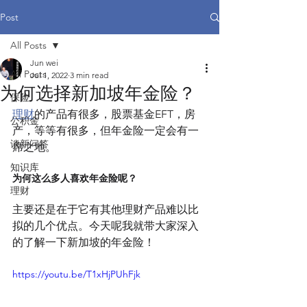
Post
All Posts
Jun wei
All Posts
Jul 1, 2022
3 min read
为何选择新加坡年金险？
保险
理财
的产品有很多，股票基金EFT，房
公积金
产，等等有很多，但年金险一定会有一
谈新问答
席之地。
知识库
为何这么多人喜欢年金险呢？
理财
主要还是在于它有其他理财产品难以比
拟的几个优点。今天呢我就带大家深入
的了解一下新加坡的年金险！
https://youtu.be/T1xHjPUhFjk