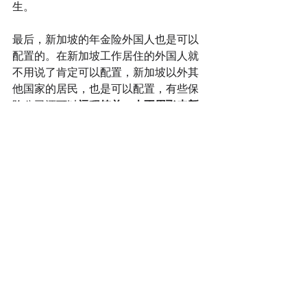
生。
最后，新加坡的年金险外国人也是可以
配置的。在新加坡工作居住的外国人就
不用说了肯定可以配置，新加坡以外其
他国家的居民，也是可以配置，有些保
险公司还可以
远程签单，人不用飞来新
加坡就可以办理。
中立 | 专业 | 诚信
联系独立理财规划师
高俊玮 （Jun wei）
微信：tanxin-2  WhatsApp：96560014
新加坡理财
新加坡保险
退休规划
年金险
保险