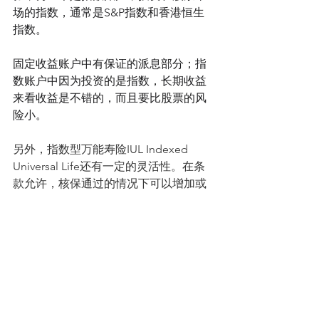
场的指数，通常是S&P指数和香港恒生
指数。
固定收益账户中有保证的派息部分；指
数账户中因为投资的是指数，长期收益
来看收益是不错的，而且要比股票的风
险小。
另外，指数型万能寿险IUL Indexed 
Universal Life还有一定的灵活性。在条
款允许，核保通过的情况下可以增加或
者减少保额，也可以往保单里面存入或
者从保单取出一部分钱。
当然，能起到传承作用的不仅仅是UL 万
能寿险，新加坡市场上的一些新型的高
保额ILP投资联合险, 和一些whole life 有
年金功能可传承的保险产品，都可以作