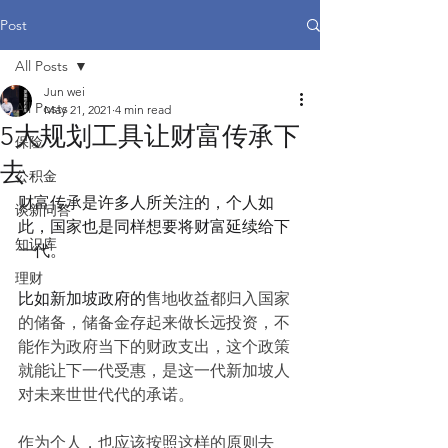
Post
All Posts
Jun wei
All Posts
May 21, 2021
4 min read
5大规划工具让财富传承下
保险
去
公积金
财富传承是许多人所关注的，个人如
谈新问答
此，国家也是同样想要将财富延续给下
知识库
一代。
理财
比如新加坡政府的
售地收益都归入国家
的储备，储备金存起来做长远投资，不
能作为政府当下的财政支出，这个政策
就能让下一代受惠，是这一代新加坡人
对未来世世代代的承诺。
作为个人，也应该按照这样的原则去