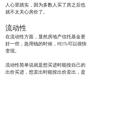
人心里踏实，因为多数人买了房之后也
就不太关心房价了。
流动性
在流动性方面，显然房地产信托基金更
好一些，急用钱的时候，REITs可以很快
变现。
流动性简单说就是想买进时能按自己的
出价买进，想卖出时能按出价卖出，是
一种在资产和现金间的转换能力。对于
较大投资金额而言，直接一处处购买物
业，然后再一一卖出的过程成本太高，
REITs在这里显示出独特的优势。REITs是
场内交易资产，每天交易频繁，流动性
非常好。1万多亿美元市值的REITs市场能
够让大资金轻松完成房地产投资组合的
配置，成本却十分低廉。