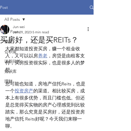
Post
All Posts
Jun wei
All Posts
Jan 29, 2023
5 min read
买房好，还是买REITs？
保险
大家都知道投资买房，赚一个租金收
公积金
入，又可以以房
养老
，房贷是由租客支
谈新问答
付，买房投资很实际，也是很多人的梦
想。
知识库
理财
您可能也知道，房地产信托Reits，也是
一个
投资房产
的渠道。相比较买房，成
本上有很多优势，而且门槛也低。但还
是总觉得买实物的房产心理感觉到比较
踏实，那么究竟是买房好，还是投资房
地产信托 Reits好呢？今天我们来聊一
聊。