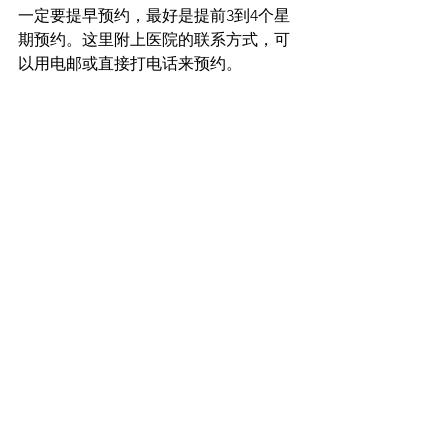
一定要提早预约，最好是提前3到4个星
期预约。这里附上医院的联系方式，可
以用电邮或直接打电话来预约。
如何在新加坡享有全面的医疗保障？
新加坡有多少家公立医院和私立医院
新加坡定期寿险，让人趋之若鹜，1000
万保额超便宜！