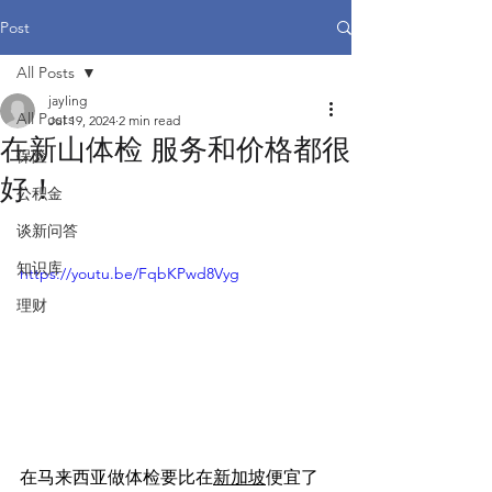
Post
All Posts
jayling
All Posts
Jul 19, 2024
2 min read
在新山体检 服务和价格都很
保险
好！
公积金
谈新问答
知识库
https://youtu.be/FqbKPwd8Vyg
理财
在马来西亚做体检要比在
新加坡
便宜了