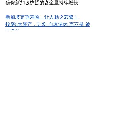
确保新加坡护照的含金量持续增长。
新加坡定期寿险，让人趋之若鹜！
投资5大资产，让您-自愿退休-而不是-被
迫退休
没有保险，在新加坡住院要花多少钱？
高俊玮 Junwei
新加坡理财顾问 IFA
TOT. MDRT.AWP / FAPL 最佳理财顾问 / 
最佳业绩奖
Associate Director Financial Advisory 
Financial Alliance Pte Ltd
微信: tanxin-2 WhatsApp: +65 96560014