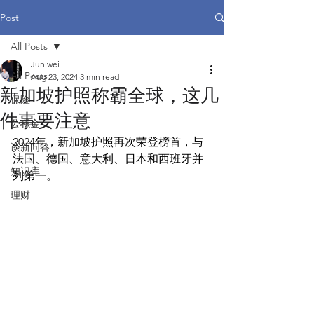
Post
All Posts
Jun wei
All Posts
Aug 23, 2024
3 min read
新加坡护照称霸全球，这几
保险
件事要注意
公积金
2024年，新加坡护照再次荣登榜首，与
谈新问答
法国、德国、意大利、日本和西班牙并
知识库
列第一。
理财