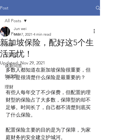
Post
All Posts
Jun wei
All Posts
Mar 7, 2021
4 min read
新加坡保险，配好这5个生
保险
活无忧！
公积金
Updated:
Nov 29, 2021
谈新问答
多数人都知道在新加坡保险很重要，但
知识库
并不是很清楚什么保险是最重要的？
理财
有些人每年交了不少保费，但配置的理
财型的保险占了大多数，保障型的却不
足够。时间长了，自己都不清楚到底买
了什么保险。
配置保险主要的目的是为了保障，为家
庭财务的安全建立护城河。