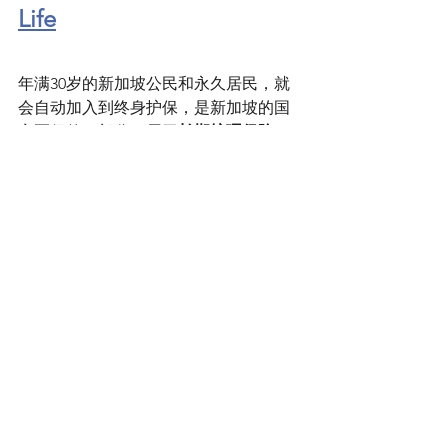
Life
年满30岁的新加坡公民和永久居民，就
会自动加入到终身护保，是新加坡的国
家医保的一部分，属于
长期护理保险，
保费可以用公积金来支付。
“
一人失能，全家失衡。
”
这是现实的社会，家庭中要面对的实际
困难。
据报道
，年满65岁健康国人中，约一半
余生可能会有一种严重残疾，约三成患
残疾超过10年。
终身护保Careshield Life 保什