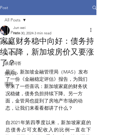
Post
All Posts
Jun wei
All Posts
Nov 30, 2024
3 min read
家庭财务稳中向好：债务持
保险
续下降，新加坡房价又要涨
公积金
了？
谈新问答
最近，新加坡金融管理局（MAS）发布
知识库
了一份《金融稳定评估》报告，为我们
理财
带来了一些喜讯：新加坡家庭的财务状
况稳健，债务负担持续下降。另一方
面，金管局也提到了房地产市场的动
态，让我们来看看都讲了什么？
自2021年第四季度以来，新加坡家庭的
总债务占可支配收入的比例一直在下