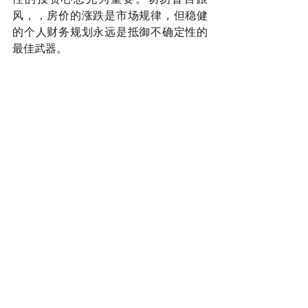
风，，房价的涨跌是市场规律，但稳健
的个人财务规划永远是抵御不确定性的
最佳武器。
https://youtu.be/ZY1Tve0sEos
新加坡理财
新加坡房产
新加坡家庭财务
新加坡中产
理财