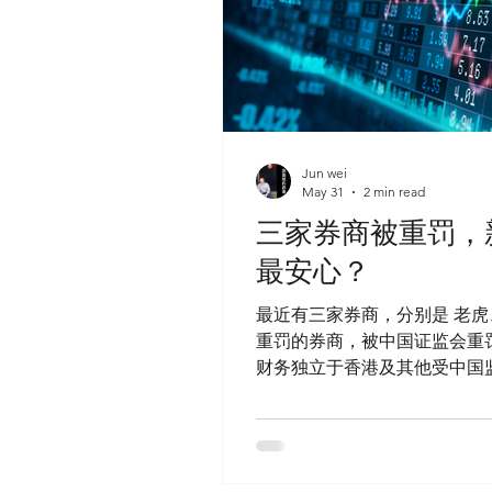
Jun wei
May 31
2 min read
三家券商被重罚，
最安心？
最近有三家券商，分别是 老
重罚的券商，被中国证监会重
财务独立于香港及其他受中国
体。 不过，法律与金融业内
景可能带来的监管风险 对这
台长期向中国大陆客户提供海
内牌照。 其实这件事情，早在 2022 年就已经开始。如今监管进