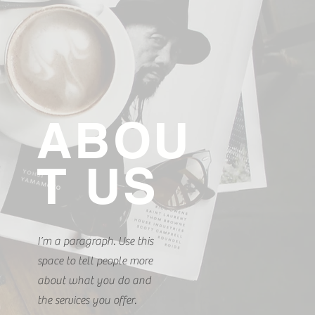
“同一层级” 整体气质传递出：我对钱
形象： 办公室整洁、有品位 团队成员训
有序 沟通专业、高效 这方方面面都在你
便你现在资源有限——也必须尽一切可
样”的形象。穿着得体是最简单容易做的
问，都是从普通起步的， 一开始就很认真
是信心 信心，是成功的核心，信心，不
ABOU
。 大多数
T US
I’m a paragraph. Use this
space to tell people more
about what you do and
the services you offer.