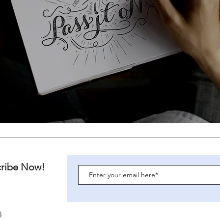
cribe Now!
箱