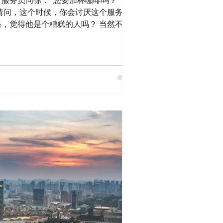
服务员问你：“您要加杯咖啡吗？ ” 你
 请问，这个时候，你会讨厌这个服务员
格，觉得他是个糟糕的人吗？ 当然不
因为你此时此刻不想喝咖啡，或者是你刚
心晚上睡不着。 你的拒绝，针对的
在喝 ”这个时机。 这一切，和这个服务员
售也是同理 当客户说“暂时不需要 ，绝
者是“现在买 ”这个时机。 他绝对不
在很多刚刚入行的同仁心里，这个过程被
方案 → 客户不喜欢保险 → 客户讨厌我
→ 我是一个失败者。这不把自己搞成精神
”和“ 自我价值 ”捆绑在了一起。 千万
在他人身上，对于餐厅用餐的人来说，
想喝，而如果服务员想多了那就是服务
工作是先梳理客户的需求，客户的拒绝，
方式，排除法。 找到需求，真诚地提供