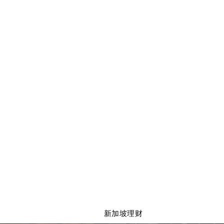
一步升级。 但今天我不想讨论监管。 我更想聊的是： 为什么越
来越多客户， 开始重视“新加
网券商， 主打的是： 低手续费
越来越大以后， 很多客户真正关
安全性、 长期稳定、 本地服
年的财富规划。 这也是为什么
开设： “新加坡本土券商账户”
联网平台， 其实是两种完全
管与资金安全感 因为账户、 
地。
新加坡理财