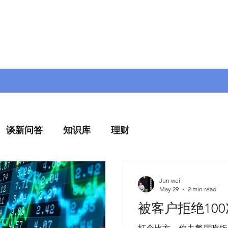
谈新问答
知识库
理财
Jun wei
May 29
2 min read
被客户拒绝10