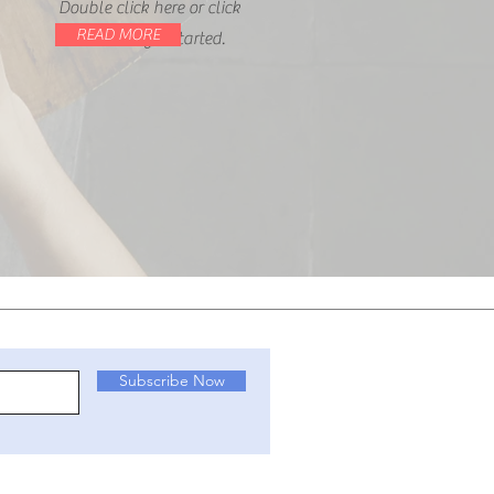
Double click here or click
READ MORE
Edit Text to get started.
Subscribe Now