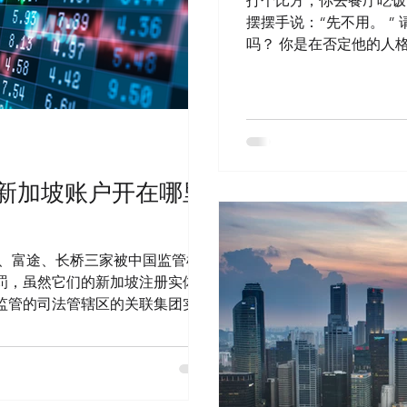
打个比方，你去餐厅吃饭 
摆摆手说：“先不用。 ”
吗？ 你是在否定他的人
是！ 你拒绝他，仅仅是
才喝了茶，又或者是你担
是“咖啡 ”，或者是“现
本身，没有任何关系。 销
大多数他拒绝的是产品，或
是在拒绝你这个人! 但
新加坡账户开在哪里
扭曲成了： 客户拒绝我的
的推销 → 客户讨厌我 
病才怪！ 你把“产品，时机 
虎、富途、长桥三家被中国监管机构
不要把你的主观想法套用
罚，虽然它们的新加坡注册实体，
拒绝一杯咖啡就是现在不
监管的司法管辖区的关联集团实
员的问题了。 所以你的
人士提醒，投资者也应关注母公司背
恰恰是梳理需求时最快的
三家券商整顿的核心原因是：这些平
建
外股票交易服务，但并没有中国境