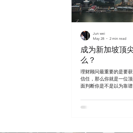
坡本土券商”。 因为过去很多互联
、 开户快、 操作方便。 但当资产
心的， 已经不是“交易” 而是：
务、 资产配置、 以及未来十年二十
Jun wei
， 这几年我越来越倾向帮助客户
May 28
2 min read
。 因为新加坡本土券商， 和纯互
成为新加坡顶
不同的逻辑。 ⸻ 第一：本地监
么？
资金、 法律体系， 都在新加坡本
理财顾问最重要的是要获
信任，那么你就是一位顶
面判断你是不是以为靠谱
面判断，第一就是专业感
顾问的要求就越高——不
业感。 尤其在财富管理
真正把事业当回事、把客
——“专业形象”，是要
个共通点： 每天穿着专