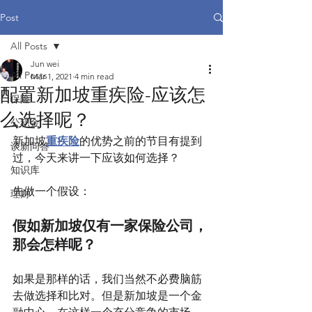
Post
All Posts
Jun wei
All Posts
Mar 1, 2021
4 min read
配置新加坡重疾险-应该怎
保险
么选择呢？
公积金
新加坡
重疾险
的优势之前的节目有提到
谈新问答
过，今天来讲一下应该如何选择？
知识库
先做一个假设：
理财
假如新加坡仅有一家保险公司，
那会怎样呢？
如果是那样的话，我们当然不必费脑筋
去做选择和比对。但是新加坡是一个金