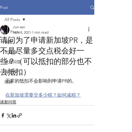
Post
All Posts
Jun wei
All Posts
Nov 8, 2021
1 min read
请问为了申请新加坡PR，是
保险
不是尽量多交点税会好一
公积金
些？（可以抵扣的部分也不
谈新问答
去抵扣）
知识库
正常的抵扣不会影响到申请PR的。 
理财
在新加坡需要交多少税？如何减税？
谈新问答